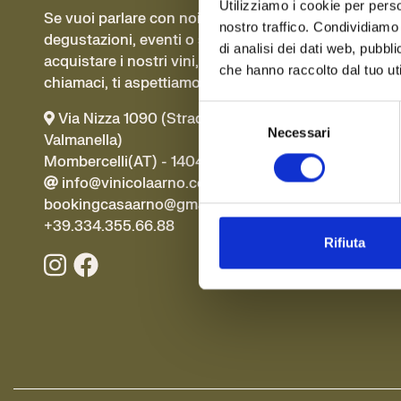
Utilizziamo i cookie per perso
Se vuoi parlare con noi di
nostro traffico. Condividiamo 
degustazioni, eventi o se vuoi
di analisi dei dati web, pubbl
acquistare i nostri vini, scrivici o
che hanno raccolto dal tuo uti
chiamaci, ti aspettiamo!
Selezione
Via Nizza 1090 (Strada Cavino/Via
Necessari
del
Valmanella)
consenso
Mombercelli(AT) - 14047 Italia
info@vinicolaarno.com
bookingcasaarno@gmail.com
+39.334.355.66.88
Rifiuta