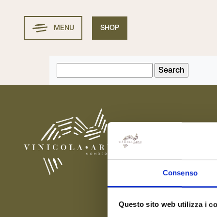
Vai
al
contenuto
MENU
SHOP
Blog
Search
for:
Consenso
Questo sito web utilizza i c